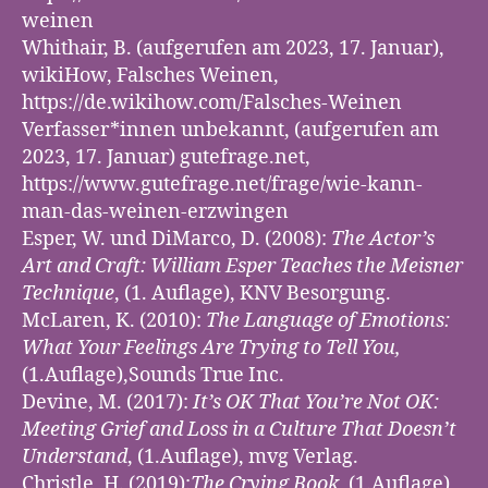
weinen
Whithair, B. (aufgerufen am 2023, 17. Januar),
wikiHow, Falsches Weinen,
https://de.wikihow.com/Falsches-Weinen
Verfasser*innen unbekannt, (aufgerufen am
2023, 17. Januar) gutefrage.net,
https://www.gutefrage.net/frage/wie-kann-
man-das-weinen-erzwingen
Esper, W. und DiMarco, D. (2008):
The Actor’s
Art and Craft: William Esper Teaches the Meisner
Technique
, (1. Auflage), KNV Besorgung.
McLaren, K. (2010):
The Language of Emotions:
What Your Feelings Are Trying to Tell You,
(1.Auflage),Sounds True Inc.
Devine, M. (2017):
It’s OK That You’re Not OK:
Meeting Grief and Loss in a Culture That Doesn’t
Understand
, (1.Auflage), mvg Verlag.
Christle, H. (2019):
The Crying Book
, (1.Auflage),