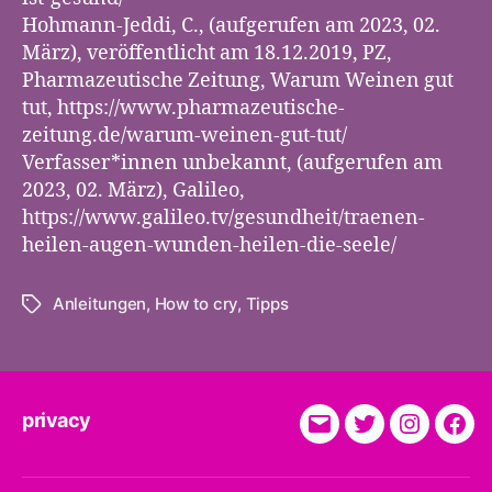
Hohmann-Jeddi, C., (aufgerufen am 2023, 02.
März), veröffentlicht am 18.12.2019, PZ,
Pharmazeutische Zeitung, Warum Weinen gut
tut, https://www.pharmazeutische-
zeitung.de/warum-weinen-gut-tut/
Verfasser*innen unbekannt, (aufgerufen am
2023, 02. März), Galileo,
https://www.galileo.tv/gesundheit/traenen-
heilen-augen-wunden-heilen-die-seele/
Anleitungen
,
How to cry
,
Tipps
Tags
privacy
E-
Twitter
Instagra
Fac
Mail