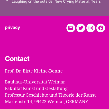
Laughing on the outside
,
New Crying Material
,
Tears
privacy
E-
Twitter
Instagra
Fac
Mail
Contact
Prof. Dr. Birte Kleine-Benne
Bauhaus-Universität Weimar
Fakultät Kunst und Gestaltung
Professur Geschichte und Theorie der Kunst
Marienstr. 14, 99423 Weimar, GERMANY