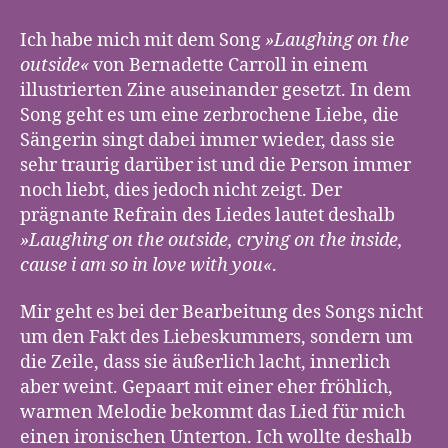
on
the
Ich habe mich mit dem Song
»Laughing on the
outside,
outside«
von Bernadette Carroll in einem
crying
illustrierten Zine auseinander gesetzt. In dem
on
Song geht es um eine zerbrochene Liebe, die
the
Sängerin singt dabei immer wieder, dass sie
inside
sehr traurig darüber ist und die Person immer
noch liebt, dies jedoch nicht zeigt. Der
prägnante Refrain des Liedes lautet deshalb
»Laughing on the outside, crying on the inside,
cause i am so in love with you«
.
Mir geht es bei der Bearbeitung des Songs nicht
um den Fakt des Liebeskummers, sondern um
die Zeile, dass sie äußerlich lacht, innerlich
aber weint. Gepaart mit einer eher fröhlich,
warmen Melodie bekommt das Lied für mich
einen ironischen Unterton. Ich wollte deshalb