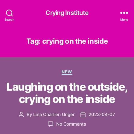
Crying Institute
Search
Menu
Tag:
crying on the inside
Categories
NEW
Laughing on the outside,
crying on the inside
By
Lina Charlien Unger
2023-04-07
Post
Post
author
date
on
No Comments
Laughing