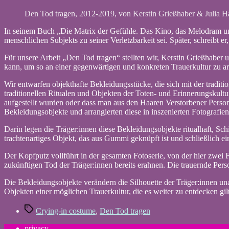
Den Tod tragen, 2012-2019, von Kerstin Grießhaber & Julia Ha
In seinem Buch „Die Matrix der Gefühle. Das Kino, das Melodram un
menschlichen Subjekts zu seiner Verletzbarkeit sei. Später, schreibt er
Für unsere Arbeit „Den Tod tragen“ stellten wir, Kerstin Grießhaber 
kann, um so an einer gegenwärtigen und konkreten Trauerkultur zu ar
Wir entwarfen objekthafte Bekleidungsstücke, die sich mit der traditi
traditionellen Ritualen und Objekten der Toten- und Erinnerungskult
aufgestellt wurden oder dass man aus den Haaren Verstorbener Perso
Bekleidungsobjekte und arrangierten diese in inszenierten Fotografie
Darin legen die Träger:innen diese Bekleidungsobjekte ritualhaft,
Schi
trachtenartiges Objekt, das aus Gummi geknüpft ist und schließlich e
Der Kopfputz vollführt in der gesamten Fotoserie, von der hier zwei F
zukünftigen Tod der Träger:innen bereits erahnen. Die trauernde Perso
Die Bekleidungsobjekte verändern die Silhouette der Träger:innen una
Objekten einer möglichen Trauerkultur, die es weiter zu entdecken gil
Tags
Crying-in costume
,
Den Tod tragen
privacy