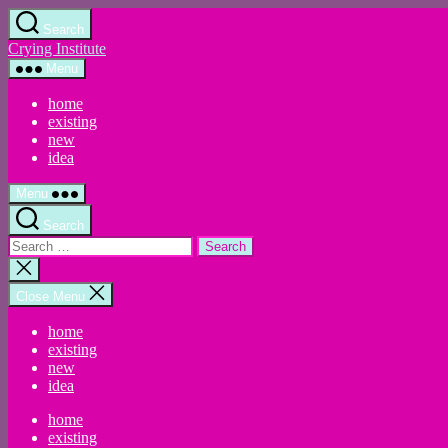
Skip
Search
to
Crying Institute
the
content
Menu
home
existing
new
idea
Menu
Search
Search
for:
Close
search
Close Menu
home
existing
new
idea
home
existing