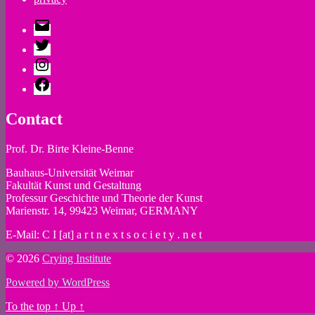
E-
Mail
Twitter
Instagram
Facebook
Contact
Prof. Dr. Birte Kleine-Benne
Bauhaus-Universität Weimar
Fakultät Kunst und Gestaltung
Professur Geschichte und Theorie der Kunst
Marienstr. 14, 99423 Weimar, GERMANY
E-Mail: C I [at] a r t n e x t s o c i e t y . n e t
© 2026
Crying Institute
Powered by WordPress
To the top
↑
Up
↑