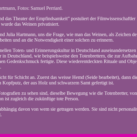
rtmann, Fotos: Samuel Perriard.
d das Theater der Empfindsamkeit” postuliert der Filmwissenschaftle
, wurde das Weinen privatisiert.
und Julia Hartmann, uns die Frage, wie man das Weinen, als Zeichen der
beiten und an die Notwendigkeit einer solchen zu erinnern.
onellen Toten- und Erinnerungskultur in Deutschland auseinandersetzen u
ur in Deutschland, wie beispielsweise den Totenbrettern, die zur Aufba
nen Gedenkschmuck fertigte. Diese wiederentdeckten Rituale und Objek
n.
cht für Schicht an. Zuerst das weisse Hemd (Seide bearbeitet), dann die
in Kopfputz, der aus Holz und schwarzem Samt gefertigt ist.
otografien zu sehen sind, dieselbe Bewegung wie die Totenbretter, von 
n ist zugleich die zukünftige tote Person.
bhängig davon von wem sie getragen werden. Sie sind nicht personalisi
t.