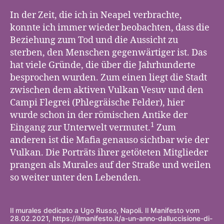
r
e
In der Zeit, die ich in Neapel verbrachte,
m
konnte ich immer wieder beobachten, dass die
o
Beziehung zum Tod und die Aussicht zu
n
sterben, den Menschen gegenwärtiger ist. Das
i
hat viele Gründe, die über die Jahrhunderte
e
besprochen wurden. Zum einen liegt die Stadt
zwischen dem aktiven Vulkan Vesuv und den
Campi Flegrei (Phlegräische Felder), hier
wurde schon in der römischen Antike der
1
Eingang zur Unterwelt vermutet.
Zum
anderen ist die Mafia genauso sichtbar wie der
Vulkan. Die Porträts ihrer getöteten Mitglieder
prangen als Murales auf der Straße und weilen
so weiter unter den Lebenden.
Il murales dedicato a Ugo Russo, Napoli. Il Manifesto vom
28.02.2021, https://ilmanifesto.it/a-un-anno-dalluccisione-di-