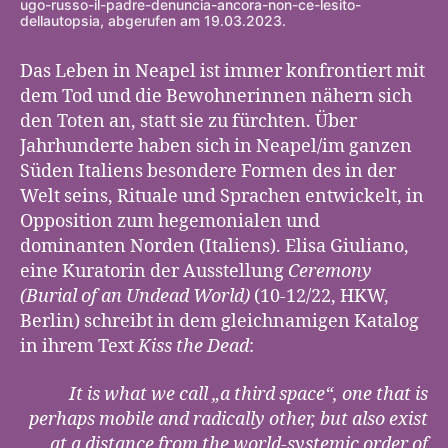
ugo-russo-il-padre-denuncia-ancora-non-ce-lesito-
dellautopsia, abgerufen am 19.03.2023.
Das Leben in Neapel ist immer konfrontiert mit
dem Tod und die Bewohnerinnen nähern sich
den Toten an, statt sie zu fürchten. Über
Jahrhunderte haben sich in Neapel/im ganzen
Süden Italiens besondere Formen des in der
Welt seins, Rituale und Sprachen entwickelt, in
Opposition zum hegemonialen und
dominanten Norden (Italiens). Elisa Giuliano,
eine Kuratorin der Ausstellung
Ceremony
(Burial of an Undead World)
(10-12/22, HKW,
Berlin) schreibt in dem gleichnamigen Katalog
in ihrem Text
Kiss the Dead
:
It is what we call „a third space“, one that is
perhaps mobile and radically other, but also exist
at a distance from the world-systemic order of