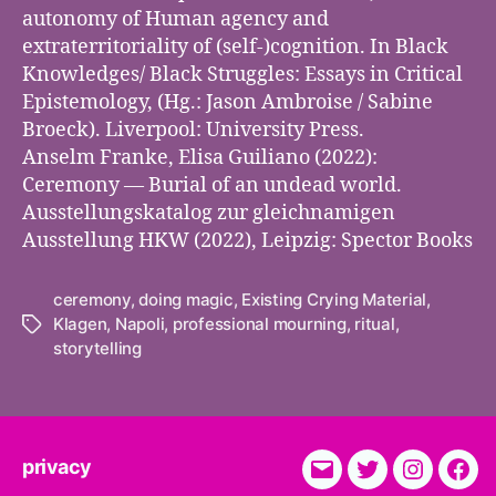
autonomy of Human agency and
extraterritoriality of (self-)cognition. In Black
Knowledges/ Black Struggles: Essays in Critical
Epistemology, (Hg.: Jason Ambroise / Sabine
Broeck). Liverpool: University Press.
Anselm Franke, Elisa Guiliano (2022):
Ceremony — Burial of an undead world.
Ausstellungskatalog zur gleichnamigen
Ausstellung HKW (2022), Leipzig: Spector Books
ceremony
,
doing magic
,
Existing Crying Material
,
Klagen
,
Napoli
,
professional mourning
,
ritual
,
Tags
storytelling
privacy
E-
Twitter
Instagra
Fac