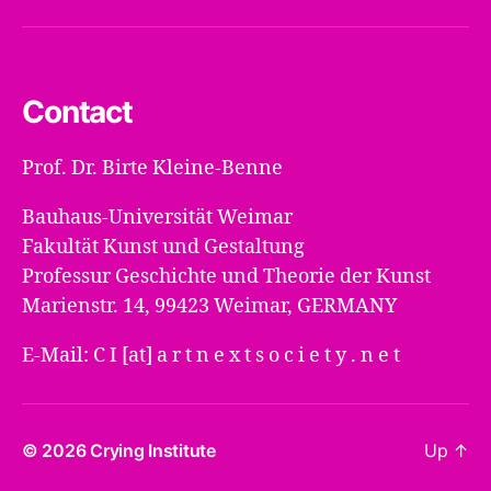
Mail
Contact
Prof. Dr. Birte Kleine-Benne
Bauhaus-Universität Weimar
Fakultät Kunst und Gestaltung
Professur Geschichte und Theorie der Kunst
Marienstr. 14, 99423 Weimar, GERMANY
E-Mail: C I [at] a r t n e x t s o c i e t y . n e t
© 2026
Crying Institute
Up
↑