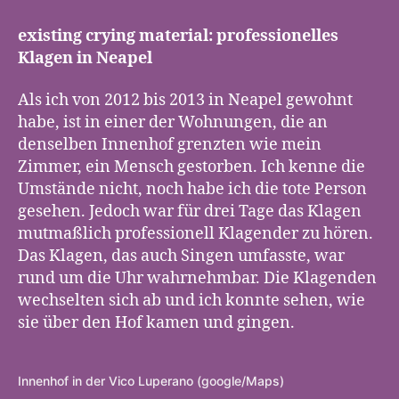
r
y
existing crying material: professionelles
i
Klagen in Neapel
n
g
Als ich von 2012 bis 2013 in Neapel gewohnt
a
habe, ist in einer der Wohnungen, die an
l
denselben Innenhof grenzten wie mein
s
R
Zimmer, ein Mensch gestorben. Ich kenne die
i
Umstände nicht, noch habe ich die tote Person
t
gesehen. Jedoch war für drei Tage das Klagen
u
mutmaßlich professionell Klagender zu hören.
a
Das Klagen, das auch Singen umfasste, war
l
rund um die Uhr wahrnehmbar. Die Klagenden
,
wechselten sich ab und ich konnte sehen, wie
a
sie über den Hof kamen und gingen.
l
s
Z
e
Innenhof in der Vico Luperano (google/Maps)