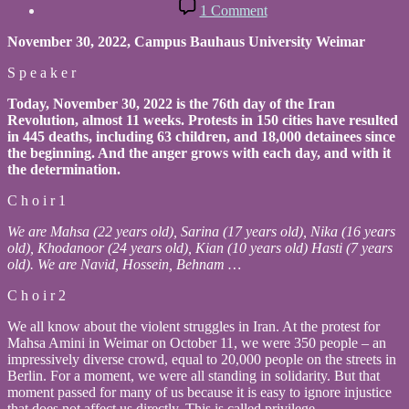
date
on
1 Comment
Choir
of
November 30, 2022, Campus Bauhaus University Weimar
Solidarity
S p e a k e r
Today, November 30, 2022 is the 76th day of the Iran
Revolution, almost 11 weeks. Protests in 150 cities have resulted
in 445 deaths, including 63 children, and 18,000 detainees since
the beginning. And the anger grows with each day, and with it
the determination.
C h o i r 1
We are Mahsa (22 years old), Sarina (17 years old), Nika (16 years
old), Khodanoor (24 years old), Kian (10 years old) Hasti (7 years
old). We are Navid, Hossein, Behnam …
C h o i r 2
We all know about the violent struggles in Iran. At the protest for
Mahsa Amini in Weimar on October 11, we were 350 people – an
impressively diverse crowd, equal to 20,000 people on the streets in
Berlin. For a moment, we were all standing in solidarity. But that
moment passed for many of us because it is easy to ignore injustice
that does not affect us directly. This is called privilege.