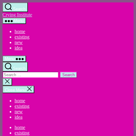
Skip
Search
to
Crying Institute
the
content
Menu
home
existing
new
idea
Menu
Search
Search
for:
Close
search
Close Menu
home
existing
new
idea
home
existing