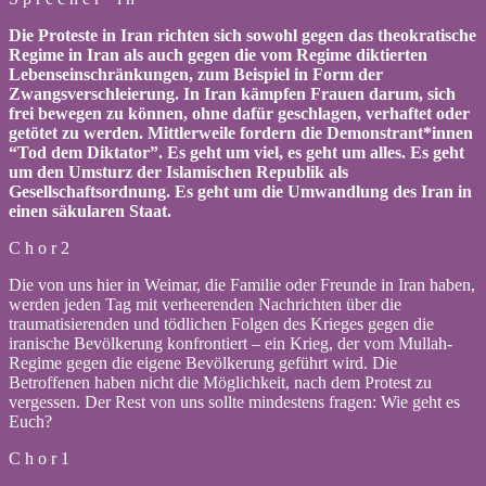
Die Proteste in Iran richten sich sowohl gegen das theokratische
Regime in Iran als auch gegen die vom Regime diktierten
Lebenseinschränkungen, zum Beispiel in Form der
Zwangsverschleierung. In Iran kämpfen Frauen darum, sich
frei bewegen zu können, ohne dafür geschlagen, verhaftet oder
getötet zu werden. Mittlerweile fordern die Demonstrant*innen
“Tod dem Diktator”. Es geht um viel, es geht um alles. Es geht
um den Umsturz der Islamischen Republik als
Gesellschaftsordnung. Es geht um die Umwandlung des Iran in
einen säkularen Staat.
C h o r 2
Die von uns hier in Weimar, die Familie oder Freunde in Iran haben,
werden jeden Tag mit verheerenden Nachrichten über die
traumatisierenden und tödlichen Folgen des Krieges gegen die
iranische Bevölkerung konfrontiert – ein Krieg, der vom Mullah-
Regime gegen die eigene Bevölkerung geführt wird. Die
Betroffenen haben nicht die Möglichkeit, nach dem Protest zu
vergessen. Der Rest von uns sollte mindestens fragen: Wie geht es
Euch?
C h o r 1