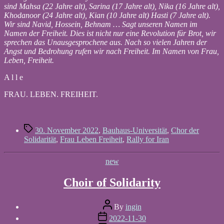
sind Mahsa (22 Jahre alt), Sarina (17 Jahre alt), Nika (16 Jahre alt),
Khodanoor (24 Jahre alt), Kian (10 Jahre alt) Hasti (7 Jahre alt).
Wir sind Navid, Hossein, Behnam … Sagt unseren Namen im
Namen der Freiheit. Dies ist nicht nur eine Revolution für Brot, wir
sprechen das Unausgesprochene aus. Nach so vielen Jahren der
Angst und Bedrohung rufen wir nach Freiheit. Im Namen von Frau,
Leben, Freiheit.
A l l e
FRAU. LEBEN. FREIHEIT.
Tags
30. November 2022
,
Bauhaus-Universität
,
Chor der
Solidarität
,
Frau Leben Freiheit
,
Rally for Iran
Categories
new
Choir of Solidarity
Post
By
ingin
author
Post
2022-11-30