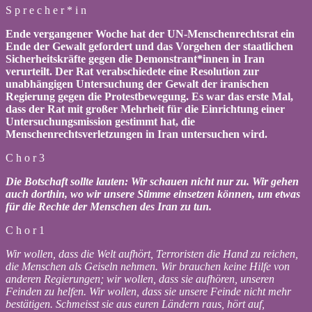
S p r e c h e r * i n
Ende vergangener Woche hat der UN-Menschenrechtsrat ein
Ende der Gewalt gefordert und das Vorgehen der staatlichen
Sicherheitskräfte gegen die Demonstrant*innen in Iran
verurteilt. Der Rat verabschiedete eine Resolution zur
unabhängigen Untersuchung der Gewalt der iranischen
Regierung gegen die Protestbewegung. Es war das erste Mal,
dass der Rat mit großer Mehrheit für die Einrichtung einer
Untersuchungsmission gestimmt hat, die
Menschenrechtsverletzungen in Iran untersuchen wird.
C h o r 3
Die Botschaft sollte lauten: Wir schauen nicht nur zu. Wir gehen
auch dorthin, wo wir unsere Stimme einsetzen können, um etwas
für die Rechte der Menschen des Iran zu tun.
C h o r 1
Wir wollen, dass die Welt aufhört, Terroristen die Hand zu reichen,
die Menschen als Geiseln nehmen. Wir brauchen keine Hilfe von
anderen Regierungen; wir wollen, dass sie aufhören, unseren
Feinden zu helfen. Wir wollen, dass sie unsere Feinde nicht mehr
bestätigen. Schmeisst sie aus euren Ländern raus, hört auf,