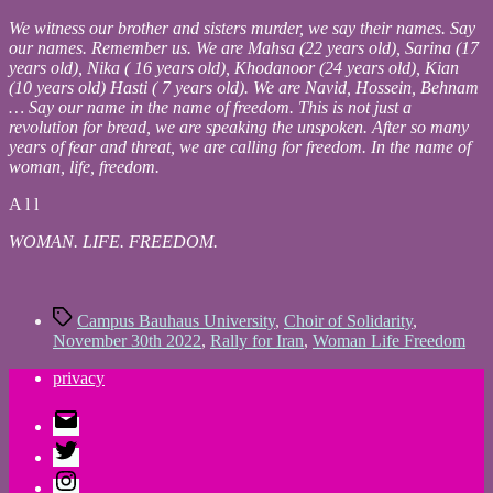
We witness our brother and sisters murder, we say their names. Say
our names. Remember us. We are Mahsa (22 years old), Sarina (17
years old), Nika ( 16 years old), Khodanoor (24 years old), Kian
(10 years old) Hasti ( 7 years old). We are Navid, Hossein, Behnam
… Say our name in the name of freedom. This is not just a
revolution for bread, we are speaking the unspoken. After so many
years of fear and threat, we are calling for freedom. In the name of
woman, life, freedom.
A l l
WOMAN. LIFE. FREEDOM.
Tags
Campus Bauhaus University
,
Choir of Solidarity
,
November 30th 2022
,
Rally for Iran
,
Woman Life Freedom
privacy
E-
Mail
Twitter
Instagram