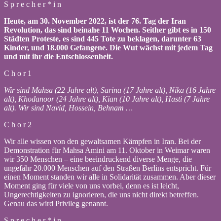
S p r e c h e r * i n
Heute, am 30. November 2022, ist der 76. Tag der Iran
Revolution, das sind beinahe 11 Wochen. Seither gibt es in 150
Städten Proteste, es sind 445 Tote zu beklagen, darunter 63
Kinder, und 18.000 Gefangene. Die Wut wächst mit jedem Tag
und mit ihr die Entschlossenheit.
C h o r 1
Wir sind Mahsa (22 Jahre alt), Sarina (17 Jahre alt), Nika (16 Jahre
alt), Khodanoor (24 Jahre alt), Kian (10 Jahre alt), Hasti (7 Jahre
alt). Wir sind Navid, Hossein, Behnam …
C h o r 2
Wir alle wissen von den gewaltsamen Kämpfen in Iran. Bei der
Demonstration für Mahsa Amini am 11. Oktober in Weimar waren
wir 350 Menschen – eine beeindruckend diverse Menge, die
ungefähr 20.000 Menschen auf den Straßen Berlins entspricht. Für
einen Moment standen wir alle in Solidarität zusammen. Aber dieser
Moment ging für viele von uns vorbei, denn es ist leicht,
Ungerechtigkeiten zu ignorieren, die uns nicht direkt betreffen.
Genau das wird Privileg genannt.
S p r e c h e r * i n