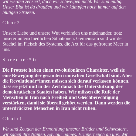
wir werden zensiert, doch wir schweigen nicht. Wir sind mutig.
Unser Blut ist da draußen und wir kämpfen noch immer auf den
blutigen Straßen.
C h o r 2
Unsere Liebe und unsere Wut verbinden uns miteinander, trotz
unserer unterschiedlichen Situationen. Gemeinsam sind wir der
Stachel im Fleisch des Systems, die Axt für das gefrorene Meer in
uns.
S p r e c h e r * i n
Die Proteste haben einen revolutionären Charakter, weil sie
eine Bewegung der gesamten iranischen Gesellschaft sind. Aber
die Revolutionär*innen müssen sich darauf verlassen können,
dass sie jetzt und in der Zeit danach die Unterstützung der
demokratischen Staaten haben. Wir müssen die Rufe der
Menschen in Iran nach Freiheit und Gleichberechtigung
verstärken, damit sie überall gehört werden. Dann werden die
unterdrückten Menschen in Iran nicht ruhen.
C h o i r 1
Wir sind Zeugen der Ermordung unserer Brüder und Schwestern,
wir sagen ihre Namen. Say our names. Erinnert euch an uns. Wir