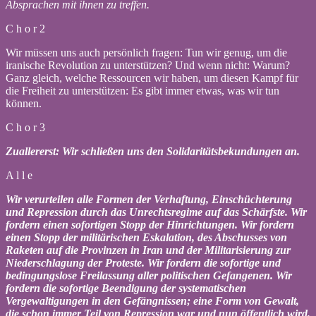
Absprachen mit ihnen zu treffen.
C h o r 2
Wir müssen uns auch persönlich fragen: Tun wir genug, um die
iranische Revolution zu unterstützen? Und wenn nicht: Warum?
Ganz gleich, welche Ressourcen wir haben, um diesen Kampf für
die Freiheit zu unterstützen: Es gibt immer etwas, was wir tun
können.
C h o r 3
Zuallererst: Wir schließen uns den Solidaritätsbekundungen an.
A l l e
Wir verurteilen alle Formen der Verhaftung, Einschüchterung
und Repression durch das Unrechtsregime auf das Schärfste. Wir
fordern einen sofortigen Stopp der Hinrichtungen. Wir fordern
einen Stopp der militärischen Eskalation, des Abschusses von
Raketen auf die Provinzen in Iran und der Militarisierung zur
Niederschlagung der Proteste. Wir fordern die sofortige und
bedingungslose Freilassung aller politischen Gefangenen. Wir
fordern die sofortige Beendigung der systematischen
Vergewaltigungen in den Gefängnissen; eine Form von Gewalt,
die schon immer Teil von Repression war und nun öffentlich wird.