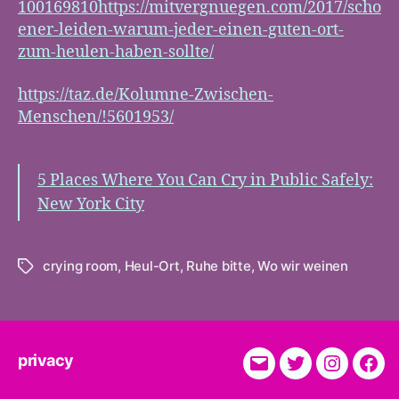
100169810https://mitvergnuegen.com/2017/scho
ener-leiden-warum-jeder-einen-guten-ort-
zum-heulen-haben-sollte/
https://taz.de/Kolumne-Zwischen-
Menschen/!5601953/
5 Places Where You Can Cry in Public Safely:
New York City
crying room
,
Heul-Ort
,
Ruhe bitte
,
Wo wir weinen
Tags
privacy
E-
Twitter
Instagra
Fac
Mail