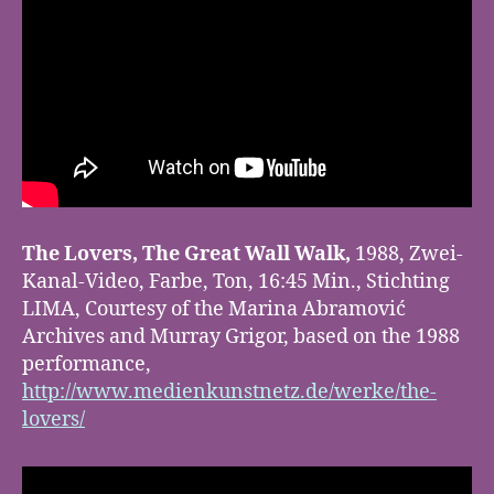
The Lovers, The Great Wall Walk,
1988, Zwei-
Kanal-Video, Farbe, Ton, 16:45 Min., Stichting
LIMA, Courtesy of the Marina Abramović
Archives and Murray Grigor, based on the 1988
performance,
http://www.medienkunstnetz.de/werke/the-
lovers/