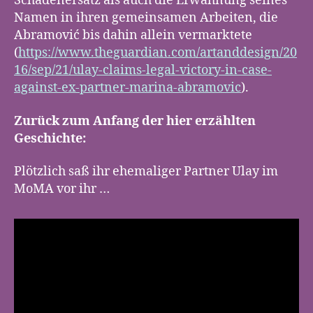
Schadenersatz als auch die Erwähnung seines
Namen in ihren gemeinsamen Arbeiten, die
Abramović bis dahin allein vermarktete
(
https://www.theguardian.com/artanddesign/20
16/sep/21/ulay-claims-legal-victory-in-case-
against-ex-partner-marina-abramovic
).
Zurück zum Anfang der hier erzählten
Geschichte:
Plötzlich saß ihr ehemaliger Partner Ulay im
MoMA vor ihr …