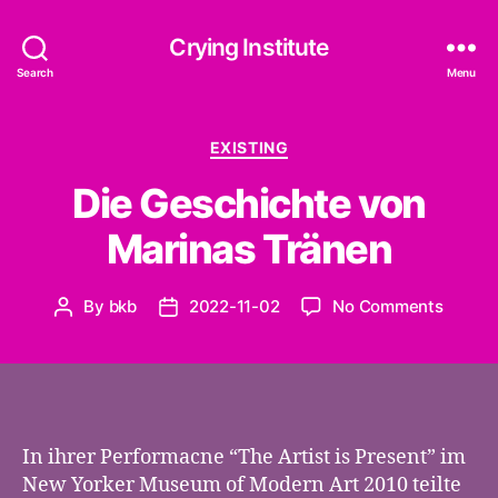
Crying Institute
Search
Menu
Categories
EXISTING
Die Geschichte von
Marinas Tränen
on
By
bkb
2022-11-02
No Comments
Post
Post
Die
author
date
Geschi
von
Marina
Tränen
In ihrer Performacne “The Artist is Present” im
New Yorker Museum of Modern Art 2010 teilte