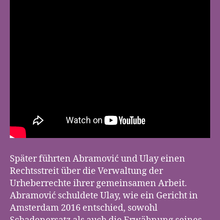
Später führten Abramović und Ulay einen
Rechtsstreit über die Verwaltung der
Urheberrechte ihrer gemeinsamen Arbeit.
Abramović schuldete Ulay, wie ein Gericht in
Amsterdam 2016 entschied, sowohl