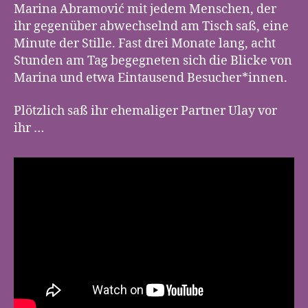
Marina Abramović mit jedem Menschen, der
ihr gegenüber abwechselnd am Tisch saß, eine
Minute der Stille. Fast drei Monate lang, acht
Stunden am Tag begegneten sich die Blicke von
Marina und etwa Eintausend Besucher*innen.
Plötzlich saß ihr ehemaliger Partner Ulay vor
ihr …